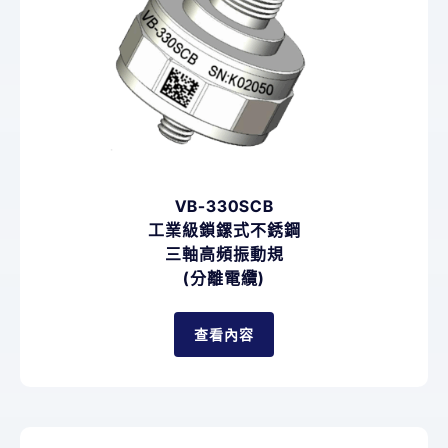
VB-330SCB
工業級鎖鏍式不銹鋼
三軸高頻振動規
(分離電纜)
查看內容