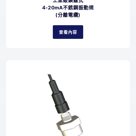
工業級鎖鏍式
4-20mA不銹鋼振動規
(分離電纜)
查看內容