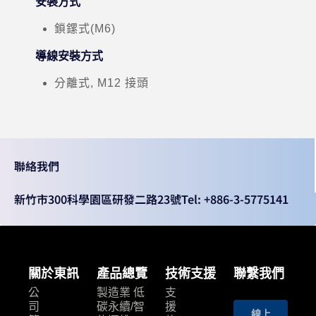
安裝方式
鎖鏍式(M6)
導線安裝方式
分離式, M12 接頭
聯絡我們
新竹市300科學園區研發二路23號
Tel: +886-3-5775141
關於東訊
產品總覽
技術支援
聯繫我們
公
製造業 低
支
司
碳永續/智
援
線上