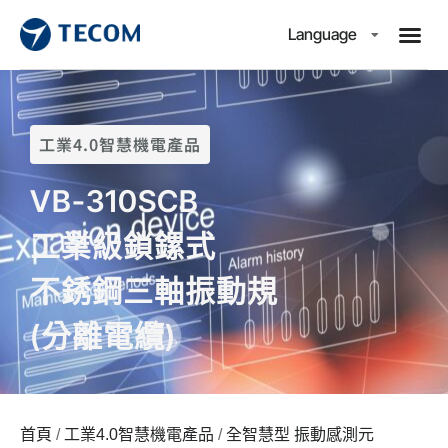
Language
工業4.0智慧機電產品
VB-310SCB
工業級鎖鏍式
不銹鋼三軸振動規
(分離電纜)
首頁
/
工業4.0智慧機電產品
/
全智慧型 振動感測元