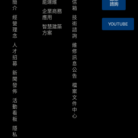
簡
能運維
信
諮詢
介
箱
企業商務
經
應用
技
營
術
YOUTUBE
智慧建築
理
諮
⽅案
念
詢
人
維
才
修
招
訊
募
息
公
新
告
聞
發
檔
佈
案
文
活
件
動
中
看
心
板
隱
私