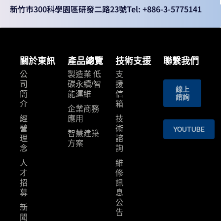
新竹市300科學園區研發二路23號
Tel: +886-3-5775141
關於東訊
產品總覽
技術支援
聯繫我們
公
製造業 低
支
司
碳永續/智
援
線上
簡
能運維
信
諮詢
介
箱
企業商務
經
應用
技
營
術
YOUTUBE
智慧建築
理
諮
⽅案
念
詢
人
維
才
修
招
訊
募
息
公
新
告
聞