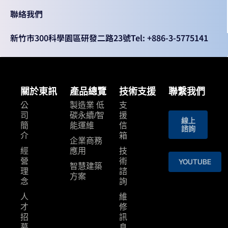
聯絡我們
新竹市300科學園區研發二路23號
Tel: +886-3-5775141
關於東訊
產品總覽
技術支援
聯繫我們
公
製造業 低
支
司
碳永續/智
援
線上
簡
能運維
信
諮詢
介
箱
企業商務
經
應用
技
營
術
YOUTUBE
智慧建築
理
諮
⽅案
念
詢
人
維
才
修
招
訊
募
息