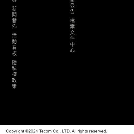
公
新
告
聞
發
檔
佈
案
文
活
件
動
中
看
心
板
隱
私
權
政
策
Copyright ©2024 Tecom Co., LTD. All rights reserved.