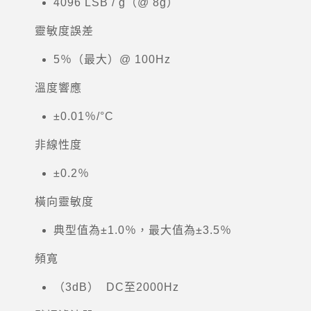
4096 LSB / g（@ 8g）
靈敏度誤差
5％（最大）@ 100Hz
溫度響應
±0.01％/°C
非線性度
±0.2％
橫向靈敏度
典型值為±1.0％，最大值為±3.5％
頻寬
（3dB） DC至2000Hz