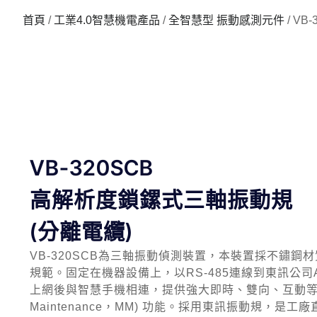
首頁
/
工業4.0智慧機電產品
/
全智慧型 振動感測元件
/ V
VB-320SCB
高解析度鎖鏍式三軸振動規
(分離電纜)
VB-320SCB為三軸振動偵測裝置，本裝置採不鏽鋼
規範。固定在機器設備上，以RS-485連線到東訊公司A
上網後與智慧手機相連，提供強大即時、雙向、互動等可移
Maintenance，MM) 功能。採用東訊振動規，是工