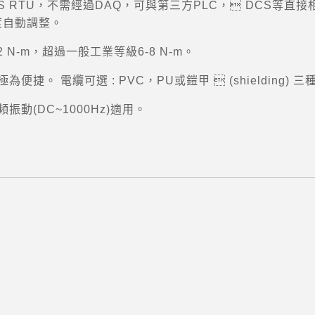
s)MODBUS RTU，不需經過DAQ，可與第三方PLC， DCS等直
s速度自動調整。
 N-m，超過一般工業等級6-8 N-m。
。 電纜可選 : PVC，PU或鎧甲  (shielding) 
動(DC~1000Hz)適用。