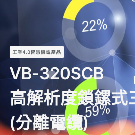
工業4.0智慧機電產品
VB-320SCB
高解析度鎖鏍式
(分離電纜)