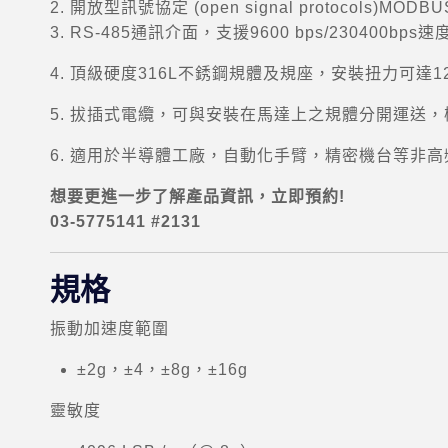
2. 開放型訊號協定 (open signal protocol
3. RS-485通訊介面，支援9600 bps/230400bp
4. 頂級硬度316L不銹鋼規體及規座，安裝扭力可達12
5. 拔插式電纜，可與安裝在馬達上之規體分開運送，極為便捷
6. 適用於半導體工廠，自動化手臂，精密機台等非高頻振
想要更進一步了解產品資訊，立即預約!
03-5775141 #2131
規格
振動加速度範圍
±2g，±4，±8g，±16g
靈敏度