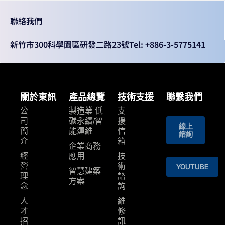
聯絡我們
新竹市300科學園區研發二路23號
Tel: +886-3-5775141
關於東訊
產品總覽
技術支援
聯繫我們
公
製造業 低
支
司
碳永續/智
援
線上
簡
能運維
信
諮詢
介
箱
企業商務
經
應用
技
營
術
YOUTUBE
智慧建築
理
諮
⽅案
念
詢
人
維
才
修
招
訊