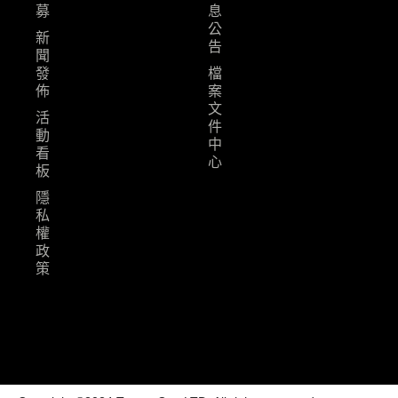
募
息
公
新
告
聞
發
檔
佈
案
文
活
件
動
中
看
心
板
隱
私
權
政
策