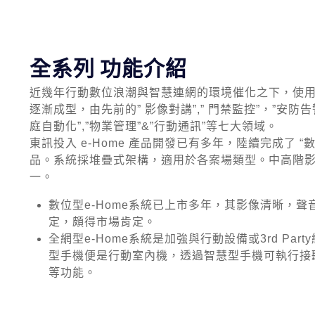
全系列 功能介紹
近幾年行動數位浪潮與智慧連網的環境催化之下，使用者
逐漸成型，由先前的” 影像對講”,” 門禁監控”，”安防告警
庭自動化”,”物業管理”&”行動通訊”等七大領域。
東訊投入 e-Home 產品開發已有多年，陸續完成了 “數
品。系統採堆疊式架構，適用於各案場類型。中高階
一。
數位型e-Home系統已上市多年，其影像清晰，
定，頗得市場肯定。
全網型e-Home系統是加強與行動設備或3rd Pa
型手機便是行動室內機，透過智慧型手機可執行接
等功能。