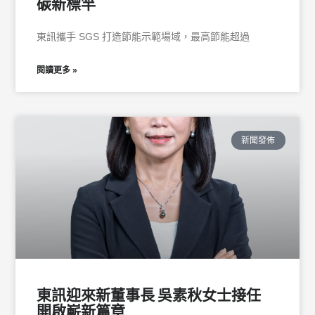
碳新標竿
東訊攜手 SGS 打造節能示範場域，最高節能超過
閱讀更多 »
新聞發佈
東訊迎來新董事長 吳素秋女士接任
開啟嶄新篇章