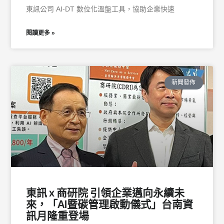
東訊公司 AI-DT 數位化溫盤工具，協助企業快速
閱讀更多 »
新聞發佈
東訊 x 商研院 引領企業邁向永續未
來，「AI暨碳管理啟動儀式」台南資
訊月隆重登場