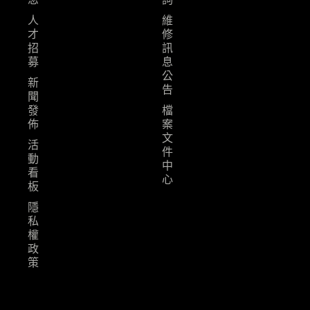
人
維
才
修
招
訊
募
息
公
新
告
聞
發
檔
佈
案
文
活
件
動
中
看
心
板
隱
私
權
政
策