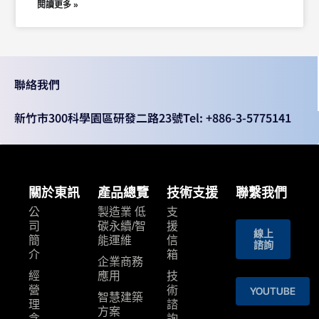
閱讀更多 »
聯絡我們
新竹市300科學園區研發二路23號
Tel: +886-3-5775141
關於東訊
產品總覽
技術支援
聯繫我們
公
製造業 低
支
司
碳永續/智
援
線上
簡
能運維
信
諮詢
介
箱
企業商務
經
應用
技
營
術
YOUTUBE
智慧建築
理
諮
⽅案
念
詢