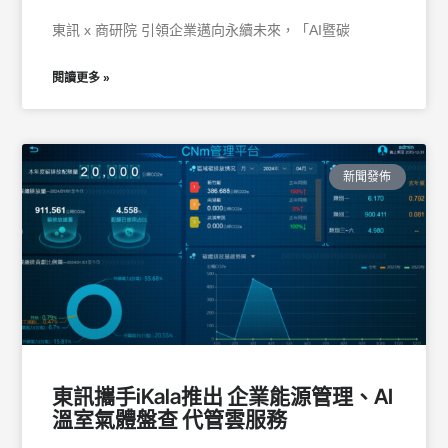
東訊 x 商研院 引領企業邁向永續未來，「AI暨碳
閱讀更多 »
新聞發佈
東訊攜手iKala推出 企業能源管理、AI
溫室氣體盤查 代管雲服務