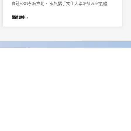
實踐ESG永續推動， 東訊攜手文化大學培訓溫室氣體
閱讀更多 »
竹市300科學園區研發二路23號
Tel: +886-3-5775141
聯繫我們
線上諮詢
YOUTUBE