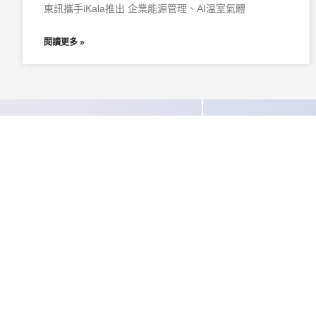
東訊攜手iKala推出 企業能源管理、AI溫室氣體
閱讀更多 »
聯絡我們
關於東訊
產品總
公司簡介
製造業 低
經營理念
企業商務應
人才招募
智慧建築⽅