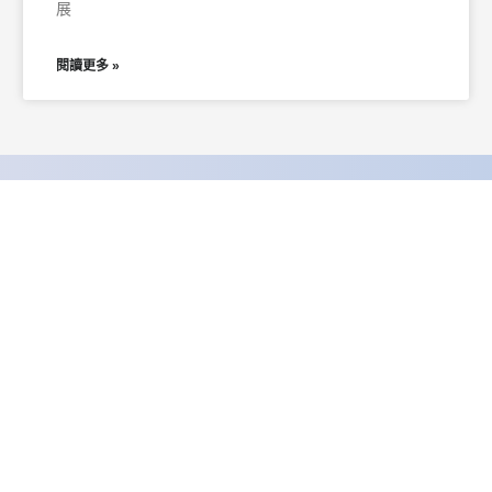
展
閱讀更多 »
新
覽
技術支援
碳永續/智能運維
支援信箱
用
技術諮詢
案
維修訊息公告