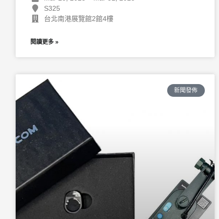
S325
台北南港展覽館2館4樓
閱讀更多 »
新聞發佈